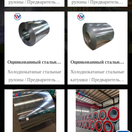
рулоны / Предварительно
рулоны / Предварительно
окрашенные
окрашенные
оцинкованные стальные
оцинкованные стальные
листы SECC SPCC SECD
листы SECC SPCC SECD
SPCD SECE SPCE SECC
SPCD SECE SPCE SECC
N2 SECC N4
N2 SECC N4
Оцинкованный стальной
Оцинкованный стальной
рулон DX51D
рулон S550GD
Холоднокатаные стальные
Холоднокатаные стальные
рулоны / Предварительно
катушки / Предварительно
окрашенные
окрашенные
оцинкованные стальные
оцинкованные стальные
листы SECC SPCC SECD
листы PPGI SECC SPCC
SPCD SECE SPCE SECC
SECD SPCD SECE SPCE
N2 SECC N4
SECC N2 SECC N4