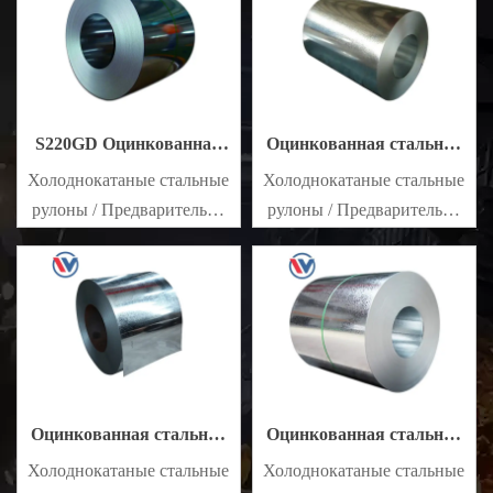
листы SECC SPCC SECD
листы SECC SPCC SECD
SPCD SECE SPCE SECC
SPCD SECE SPCE SECC
N2 SECC N4
N2 SECC N4
S220GD Оцинкованная
Оцинкованная стальная
стальная катушка
катушка DX54D
Холоднокатаные стальные
Холоднокатаные стальные
рулоны / Предварительно
рулоны / Предварительно
окрашенные
окрашенные
оцинкованные стальные
оцинкованные стальные
листы SECC SPCC SECD
листы SECC SPCC SECD
SPCD SECE SPCE SECC
SPCD SECE SPCE SECC
N2 SECC N4
N2 SECC N4
Оцинкованная стальная
Оцинкованная стальная
катушка DX53D
катушка DX52D
Холоднокатаные стальные
Холоднокатаные стальные