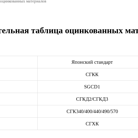
 оцинкованных материалов
ельная таблица оцинкованных ма
Японский стандарт
СГКК
SGCD1
СГКД2/СГКД3
СГК340/400/440/490/570
СГХК