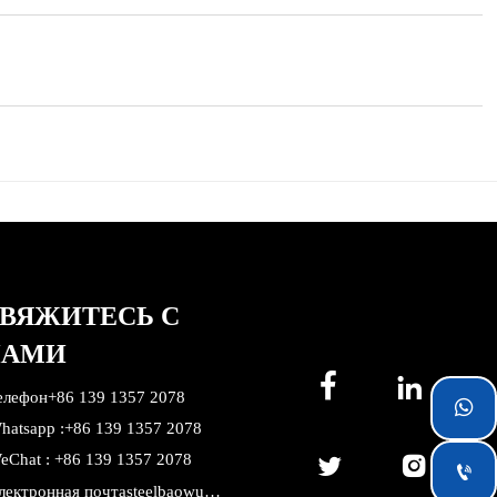
ВЯЖИТЕСЬ С
НАМИ


елефон+86 139 1357 2078

hatsapp :+86 139 1357 2078
eChat : +86 139 1357 2078



Электронная почтаsteelbaowu@gmail.com