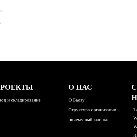
ов
e
ПРОЕКТЫ
О НАС
С
вод и складирование
О Баову
Т
Структура организации
W
почему выбрали нас
W