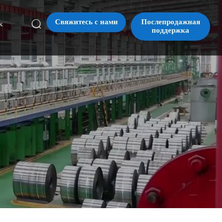
Свяжитесь с нами
Послепродажная

к
поддержка