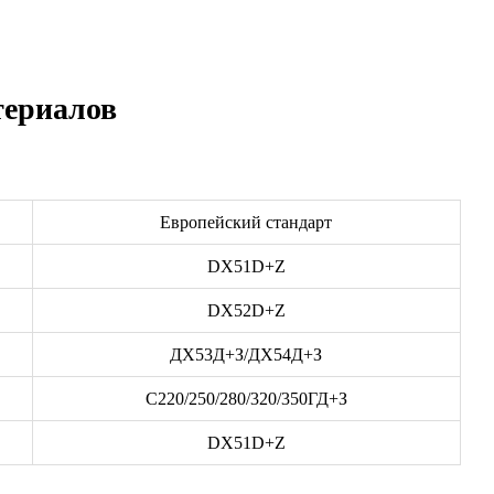
териалов
Европейский стандарт
DX51D+Z
DX52D+Z
ДХ53Д+З/ДХ54Д+З
С220/250/280/320/350ГД+З
DX51D+Z