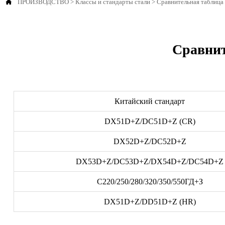

ПРОИЗВОДСТВО
>
Классы и стандарты стали
>
Сравнительная таблица
Сравнит
Китайский стандарт
DX51D+Z/DC51D+Z (CR)
DX52D+Z/DC52D+Z
DX53D+Z/DC53D+Z/DX54D+Z/DC54D+Z
С220/250/280/320/350/550ГД+З
DX51D+Z/DD51D+Z (HR)