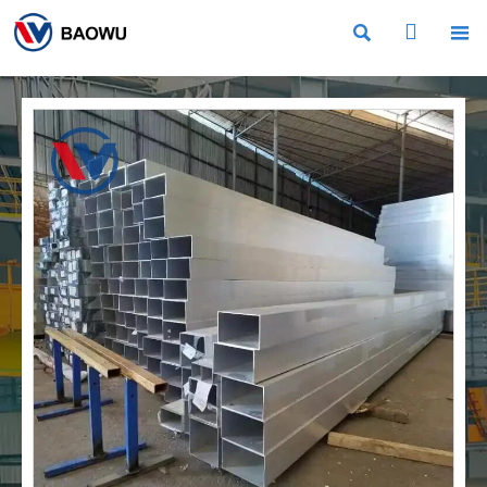


