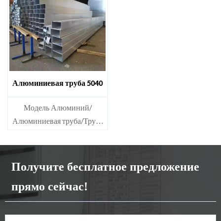
1100, 1435, и т.д.
1100, 1435, и т.д.
Алюминиевая труба 5040
Модель Алюминий/
Алюминиевая труба/Труба
{#$$@}Материал Серия
1000: 1050, 1060, 1070, 1080,
1100, 1435, и т.д.
Получите бесплатное предложение
прямо сейчас!