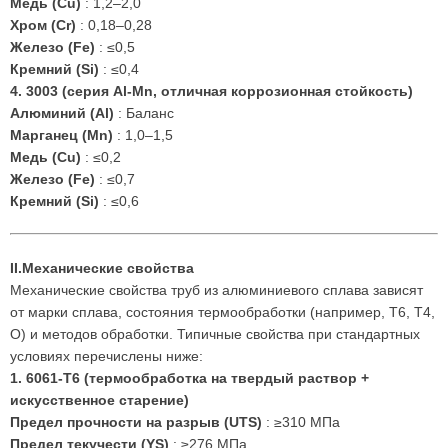
Медь (Cu)
: 1,2–2,0
Хром (Cr)
: 0,18–0,28
Железо (Fe)
: ≤0,5
Кремний (Si)
: ≤0,4
4.
3003 (серия Al-Mn, отличная коррозионная стойкость)
Алюминий (Al)
: Баланс
Марганец (Mn)
: 1,0–1,5
Медь (Cu)
: ≤0,2
Железо (Fe)
: ≤0,7
Кремний (Si)
: ≤0,6
II.Механические свойства
Механические свойства труб из алюминиевого сплава зависят
от марки сплава, состояния термообработки (например, T6, T4,
O) и методов обработки. Типичные свойства при стандартных
условиях перечислены ниже:
1.
6061-T6 (термообработка на твердый раствор +
искусственное старение)
Предел прочности на разрыв (UTS)
: ≥310 МПа
Предел текучести (YS)
: ≥276 МПа