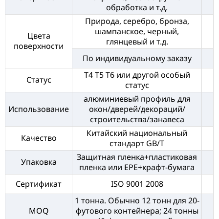
обработка и т.д.
Природа, серебро, бронза,
шампанское, черный,
Цвета
глянцевый и т.д.
поверхности
По индивидуальному заказу
T4 T5 T6 или другой особый
Статус
статус
алюминиевый профиль для
Использование
окон/дверей/декораций/
строительства/занавеса
Китайский национальный
Качество
стандарт GB/T
Защитная пленка+пластиковая
Упаковка
пленка или EPE+крафт-бумага
Сертификат
ISO 9001 2008
1 тонна. Обычно 12 тонн для 20-
MOQ
футового контейнера; 24 тонны