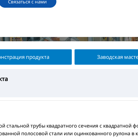
Связаться с нами
нстрация продукта
Заводская маст
кта
укта
терская
та
лой стальной трубы квадратного сечения с квадратной 
ванной полосовой стали или оцинкованного рулона в к