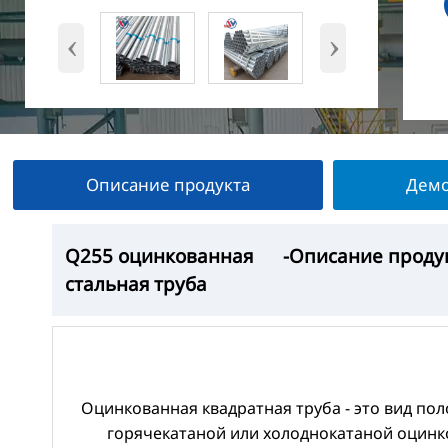
‹
›
Описание продукта
Демо
Q255 оцинкованная
Q255 оцинкованная
Q255 оцинкованная
Q255 оцинкованная
-Описание проду
—Выставка прод
— Заводская мас
-Упаковка продук
стальная труба
стальная труба
стальная труба
стальная труба
Оцинкованная квадратная труба - это вид по
горячекатаной или холоднокатаной оцинко