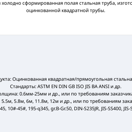
 холодно сформированная полая стальная труба, изгот
оцинкованной квадратной трубы.
укта: Оцинкованная квадратная/прямоугольная стальная
Стандарты: ASTM EN DIN GB ISO JIS BA ANSI и др.
олщина: 0.6мм-25мм и др., или по требованиям заказчик
 5.5м, 5.8м, 6м, 11.8м, 12м и др., или по требованиям зак
 10#-45#, 195-q345, gr.B-Gr.50, DIN-S235JR, JIS-SS400, JIS