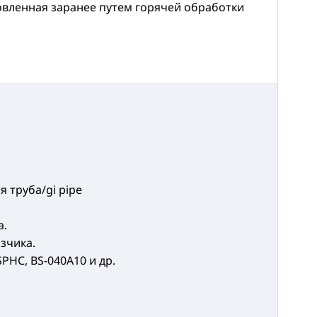
овленная заранее путем горячей обработки
 труба/gi pipe
а.
азчика.
-SPHC, BS-040A10 и др.