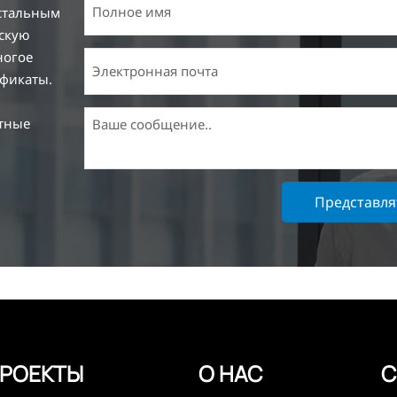
 стальным
ескую
ногое
ификаты.
тные
я и
ия
Представля
аботки
трасли
х по
E, SGS и
тируя
тепенно
РОЕКТЫ
О НАС
С
ованных