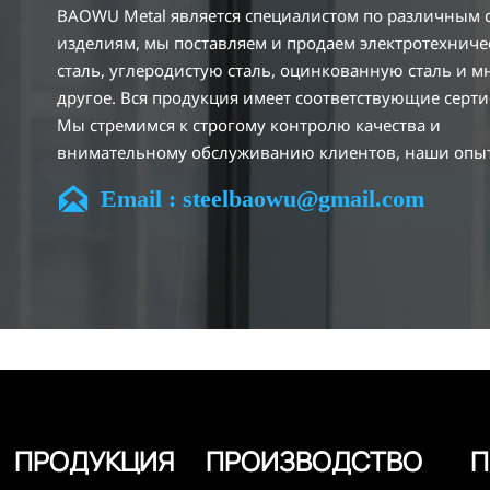
BAOWU Metal является специалистом по различным
изделиям, мы поставляем и продаем электротехнич
сталь, углеродистую сталь, оцинкованную сталь и м
другое. Вся продукция имеет соответствующие серт
Мы стремимся к строгому контролю качества и
внимательному обслуживанию клиентов, наши опы
сотрудники всегда готовы обсудить ваши требовани

Email : steelbaowu@gmail.com
обеспечить полное удовлетворение клиентов.
Наша компания расположена в городе Уси, провинц
Цзянсу, который является крупнейшим центром обр
стали в Китае. Наши команды специализируются в о
более 14 лет с богатым опытом в различных проекта
электротехнической стали и знакомы с различными
стандартами электротехнической стали, такими как C
другие. Мы можем разрабатывать и изготавливать
продукцию по индивидуальным требованиям, гаран
безопасность, эффективность и разумную цену. Пос
ПРОДУКЦИЯ
ПРОИЗВОДСТВО
П
мы расширились и теперь имеем пять специализир