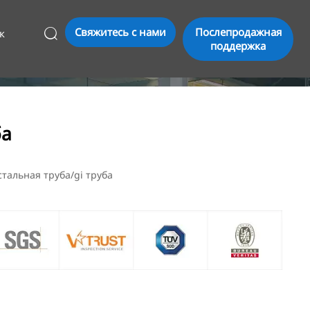
Свяжитесь с нами
Послепродажная
к

поддержка
ба
тальная труба/gi труба