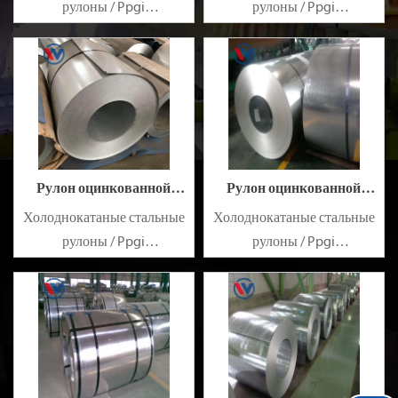
рулоны / Ppgi
рулоны / Ppgi
предварительно
предварительно
окрашенный
окрашенный
оцинкованный стальной
оцинкованный стальной
лист SECC SPCC SECD SPCD
лист SECC SPCC SECD SPCD
SECE SPCE SECC N2 SECC N4
SECE SPCE SECC N2 SECC N4
Рулон оцинкованной
Рулон оцинкованной
стали S300GD
стали S280GD
Холоднокатаные стальные
Холоднокатаные стальные
рулоны / Ppgi
рулоны / Ppgi
предварительно
предварительно
окрашенный
окрашенный
оцинкованный стальной
оцинкованный стальной
лист SECC SPCC SECD SPCD
лист SECC SPCC SECD SPCD
SECE SPCE SECC N2 SECC N4
SECE SPCE SECC N2 SECC N4