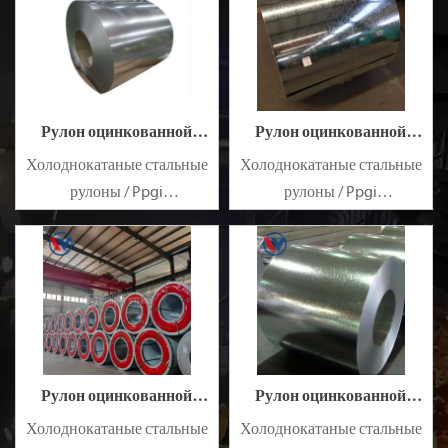
оцинкованный стальной
оцинкованный стальной
лист SECC SPCC SECD SPCD
лист SECC SPCC SECD SPCD
SECE SPCE SECC N2 SECC N4
SECE SPCE SECC N2 SECC N4
Рулон оцинкованной
Рулон оцинкованной
стали SGHC
стали SGCC
Холоднокатаные стальные
Холоднокатаные стальные
рулоны / Ppgi
рулоны / Ppgi
предварительно
предварительно
окрашенный
окрашенный
оцинкованный стальной
оцинкованный стальной
лист SECC SPCC SECD SPCD
лист SECC SPCC SECD SPCD
SECE SPCE SECC N2 SECC N4
SECE SPCE SECC N2 SECC N4
Рулон оцинкованной
Рулон оцинкованной
стали S550GD
стали S350GD
Холоднокатаные стальные
Холоднокатаные стальные