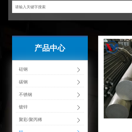
产品中心

硅钢

碳钢

不锈钢

镀锌

聚彩/聚丙稀