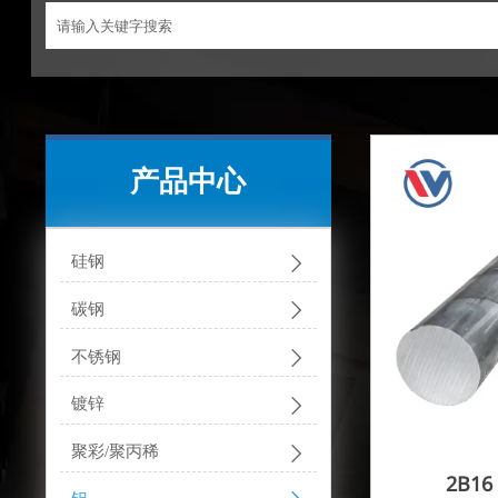
产品中心

硅钢

碳钢

不锈钢

镀锌

聚彩/聚丙稀
2B16