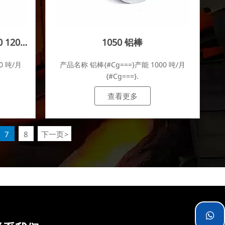
0 1200
1050 铝棒
0 吨/月
产品名称 铝棒{#Cg===}产能 1000 吨/月
{#Cg===}.
查看更多
7
8
下一页
>
