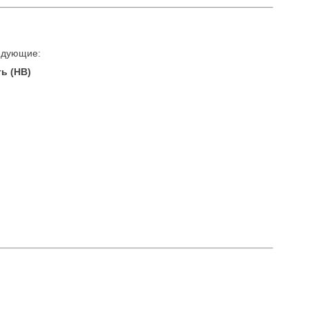
едующие:
ь (HB)