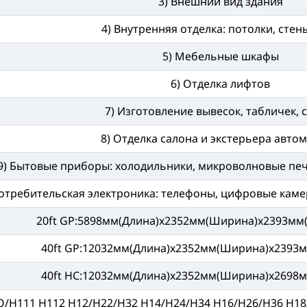
3) Внешний вид здания
4) Внутренняя отделка: потолки, стены
5) Мебельные шкафы
6) Отделка лифтов
7) Изготовление вывесок, табличек, 
8) Отделка салона и экстерьера авто
9) Бытовые приборы: холодильники, микроволновые печи
Потребительская электроника: телефоны, цифровые камер
20ft GP:5898мм(Длина)x2352мм(Ширина)x2393мм(
40ft GP:12032мм(Длина)x2352мм(Ширина)x2393
40ft HC:12032мм(Длина)x2352мм(Ширина)x2698
O/H111 H112 H12/H22/H32 H14/H24/H34 H16/H26/H36 H18/