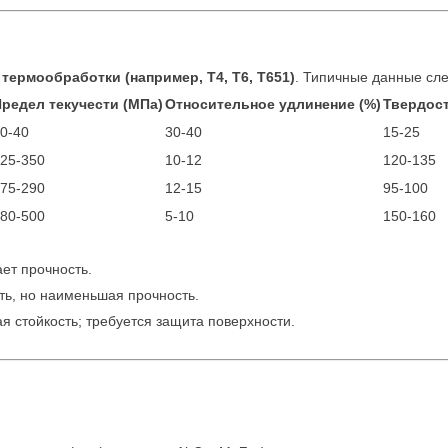
термообработки (например, T4, T6, T651)
. Типичные данные сл
Предел текучести (МПа)
Относительное удлинение (%)
Твердост
0-40
30-40
15-25
25-350
10-12
120-135
75-290
12-15
95-100
80-500
5-10
150-160
ает прочность.
ть, но наименьшая прочность.
я стойкость; требуется защита поверхности.