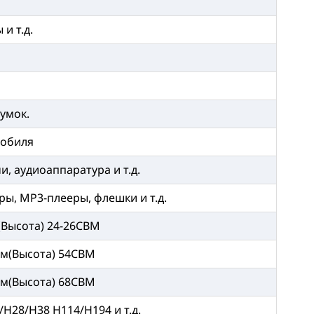
 и т.д.
сумок.
мобиля
, аудиоаппаратура и т.д.
ы, MP3-плееры, флешки и т.д.
Высота) 24-26CBM
мм(Высота) 54CBM
мм(Высота) 68CBM
H28/H38 H114/H194 и т.д.