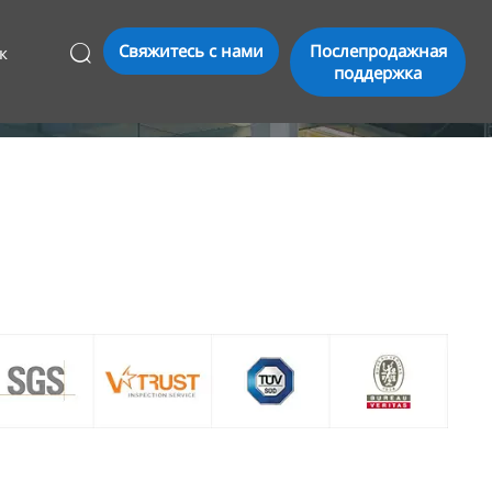
Свяжитесь с нами
Послепродажная
к

поддержка