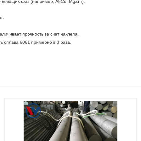
очняющих фаз (например, Al₂Cu, MgZn₂).
ть.
еличивает прочность за счет наклепа.
ь сплава 6061 примерно в 3 раза.