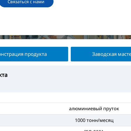
Связаться с нами
нстрация продукта
Заводская маст
кта
укта
терская
та
алюминиевый пруток
1000 тонн/месяц