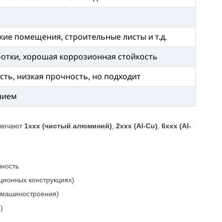
ие помещения, строительные листы и т.д.
ботки, хорошая коррозионная стойкость
ть, низкая прочность, но подходит
нием
ключают
1xxx (чистый алюминий)
,
2xxx (Al-Cu)
,
6xxx (Al-
чность
ационных конструкциях)
и машиностроения)
)