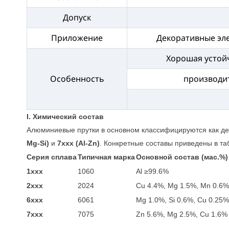
Допуск
Приложение
Декоративные эле
Хорошая устойч
Особенность
производит
I. Химический состав
Алюминиевые прутки в основном классифицируются как 
Mg-Si)
и
7xxx (Al-Zn)
. Конкретные составы приведены в та
Серия сплава
Типичная марка
Основной состав (мас.%)
1xxx
1060
Al ≥99.6%
2xxx
2024
Cu 4.4%, Mg 1.5%, Mn 0.6
6xxx
6061
Mg 1.0%, Si 0.6%, Cu 0.25
7xxx
7075
Zn 5.6%, Mg 2.5%, Cu 1.6%