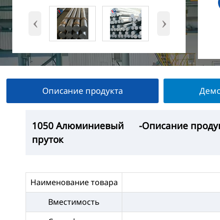
‹
›
Описание продукта
Демо
1050 Алюминиевый
1050 Алюминиевый
1050 Алюминиевый
1050 Алюминиевый
-Описание проду
—Выставка прод
— Заводская мас
-Упаковка продук
пруток
пруток
пруток
пруток
Наименование товара
Вместимость