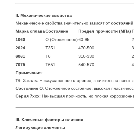
II. Механические свойства
Механические свойства значительно зависят от
состояний 
Марка сплава
Состояние
Предел прочности (МПа)
1060
O (Отожженное)
60-95
2
2024
T351
470-500
3
6061
T6
310-330
2
7075
T651
540-570
4
Примечания
:
T6
: Закалка + искусственное старение, значительно повыш
Состояние O
: Отожженное состояние, высокая пластичнос
Серия 7xxx
: Наивысшая прочность, но плохая коррозионна
III. Ключевые факторы влияния
Легирующие элементы