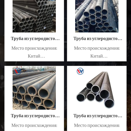
Сплав или нет: не сплав
Сплав или нет: не сплав
Труба из углеродистой
Труба из углеродистой
стали A226
стали A192
Место происхождения:
Место происхождения:
Китай
Китай
Масляный или
Масляный или
немасляный: немасляный
немасляный: немасляный
Сплав или нет: не сплав
Сплав или нет: не сплав
Труба из углеродистой
Труба из углеродистой
стали A214
стали A179
Место происхождения:
Место происхождения: