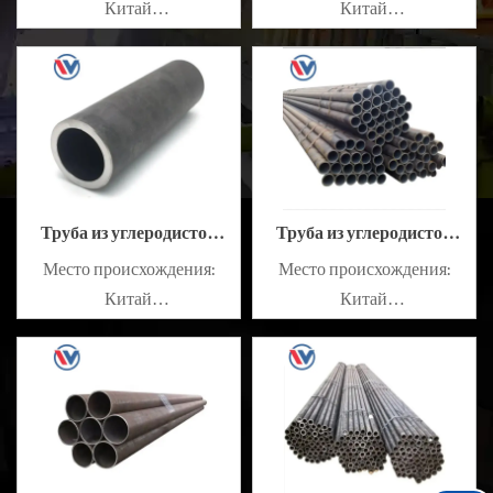
Китай
Китай
Масляный или
Масляный или
немасляный: немасляный
немасляный: немасляный
Сплав или нет: не сплав
Сплав или нет: не сплав
Труба из углеродистой
Труба из углеродистой
стали A106
стали A36
Место происхождения:
Место происхождения:
Китай
Китай
Масляный или
Масляный или
немасляный: немасляный
немасляный: немасляный
Сплав или нет: не сплав
Сплав или нет: не сплав