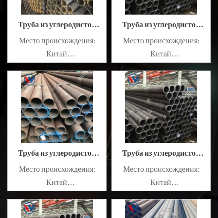
Труба из углеродистой
Труба из углеродистой
стали 45#
стали 20#
Место происхождения:
Место происхождения:
Китай
Китай
Масляный или
Масляный или
немасляный: немасляный
немасляный: немасляный
Сплав или нет: не сплав
Сплав или нет: не сплав
Труба из углеродистой
Труба из углеродистой
стали 10#
стали A315
Место происхождения:
Место происхождения:
Китай
Китай
Масляный или
Масляный или
немасляный: немасляный
немасляный: немасляный