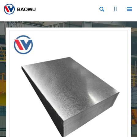


