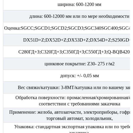
ширина: 600-1200 мм
длина: 600-12000 мм или по мере необходимости
Оценка:SGCC;SGCD1;SGCD2;SGCD3;SGC340SGC400;SGC44
DX51D+Z;DX52D+Z;DX53D+Z;DX54D+Z;S250GD+
С280ГД+З;С320ГД+З;С350ГД+З;С550ГД+З;Q-BQB420-
цинковое покрытие: Z30- 275 г/м2
допуск: +/- 0,05 мм
Вес связки/катушки: 3-8MT/катушка или по вашему зап
Обработка поверхности: промасленная/хромированная/су
соответствии с требованиями заказчика
Применение: желоба, автозапчасти, электроприборы, гофри
торговый автомат, холодильник,
Упаковка: стандартная экспортная упаковка или по треб
заказчика.