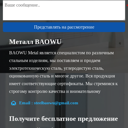
Представлять на рассмотрение
Металл BAOWU
BAOWU Metal является специалистом по различным
стальным изделиям, мы поставляем и продаем
электротехническую сталь, углеродистую сталь,
оцинкованную сталь и многое другое. Вся продукция
имеет соответствующие сертификаты. Мы стремимся к
строгому контролю качества и внимательному
обслуживанию клиентов, наши опытные сотрудники

Email : steelbaowu@gmail.com
всегда готовы обсудить ваши требования и обеспечить
полное удовлетворение клиентов.
Получите бесплатное предложение
Наша компания расположена в городе Уси, провинция