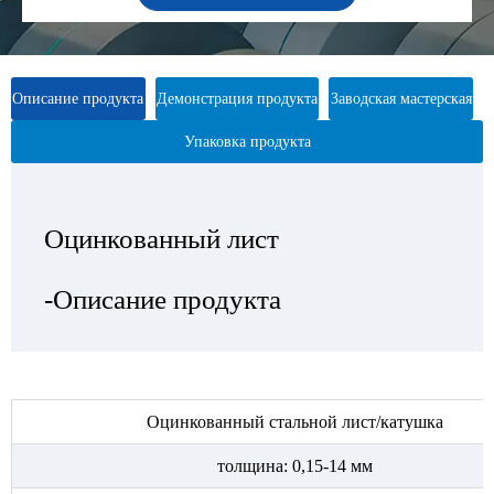
Описание продукта
Демонстрация продукта
Заводская мастерская
Упаковка продукта
Оцинкованный лист
Оцинкованный лист
Оцинкованный лист
Оцинкованный лист
-Описание продукта
—Выставка продукта
— Заводская мастерская
-Упаковка продукта
Оцинкованный стальной лист/катушка
толщина: 0,15-14 мм