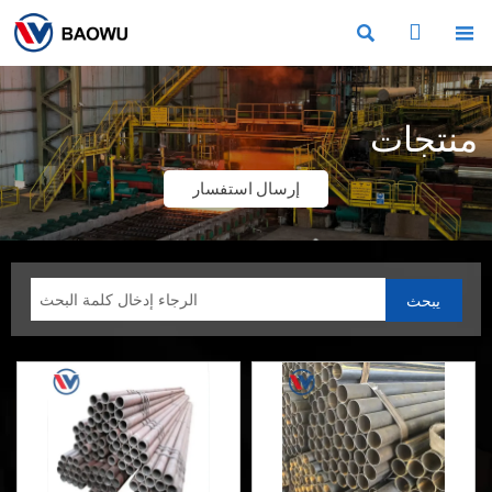



منتجات
إرسال استفسار
يبحث