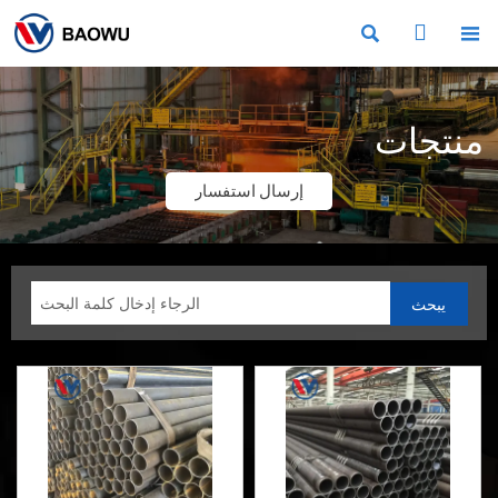



منتجات
إرسال استفسار
يبحث