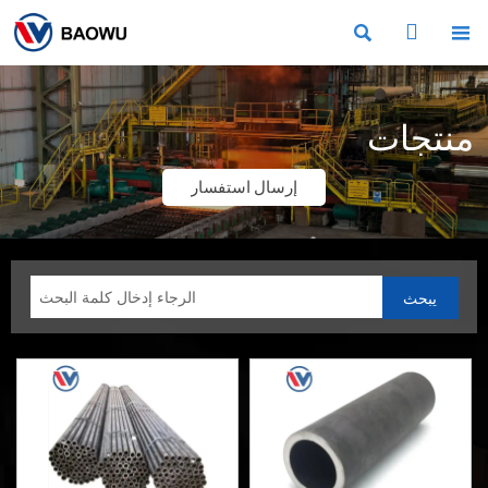



منتجات
إرسال استفسار
يبحث